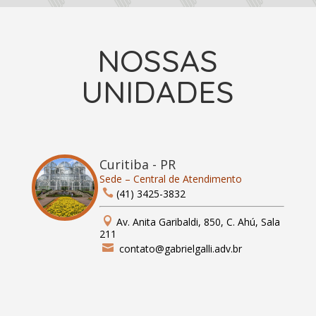
NOSSAS
UNIDADES
Curitiba - PR
Sede – Central de Atendimento

(41) 3425-3832

Av. Anita Garibaldi, 850, C. Ahú, Sala
211

contato@gabrielgalli.adv.br