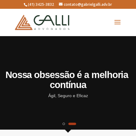
(41) 3425-3832
contato@gabrielgalli.adv.br
N
o
s
s
a
o
b
s
e
s
s
ã
o
é
a
m
e
l
h
o
r
i
a
c
o
n
t
í
n
u
a
Ágil, Seguro e Eficaz