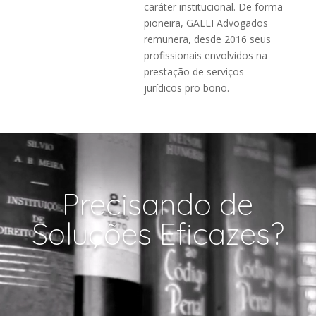
caráter institucional. De forma
pioneira, GALLI Advogados
remunera, desde 2016 seus
profissionais envolvidos na
prestação de serviços
jurídicos pro bono.
Tocador
de
vídeo
Precisando de
Soluções Eficazes?