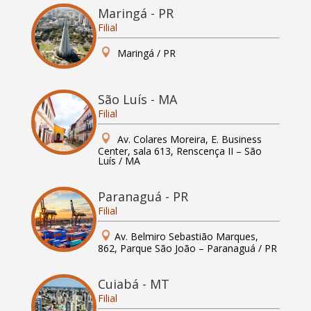
Maringá - PR
Filial

Maringá / PR
São Luís - MA
Filial

Av. Colares Moreira, E. Business
Center, sala 613, Renscença II – São
Luís / MA
Paranaguá - PR
Filial

Av. Belmiro Sebastião Marques,
862, Parque São João – Paranaguá / PR
Cuiabá - MT
Filial